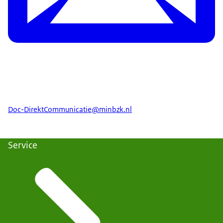
Doc-DirektCommunicatie@minbzk.nl
Service