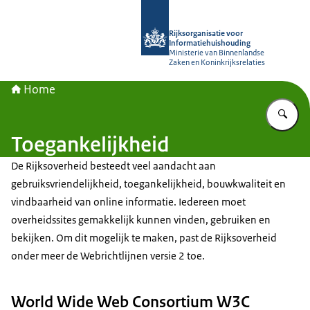
Naar de homepage van Rijksorganisa
Rijksorganisatie voor
Informatiehuishouding
Ministerie van Binnenlandse
Zaken en Koninkrijksrelaties
Home
Vu
Toegankelijkheid
De Rijksoverheid besteedt veel aandacht aan
gebruiksvriendelijkheid, toegankelijkheid, bouwkwaliteit en
vindbaarheid van online informatie. Iedereen moet
overheidssites gemakkelijk kunnen vinden, gebruiken en
bekijken. Om dit mogelijk te maken, past de Rijksoverheid
onder meer de Webrichtlijnen versie 2 toe.
World Wide Web Consortium W3C