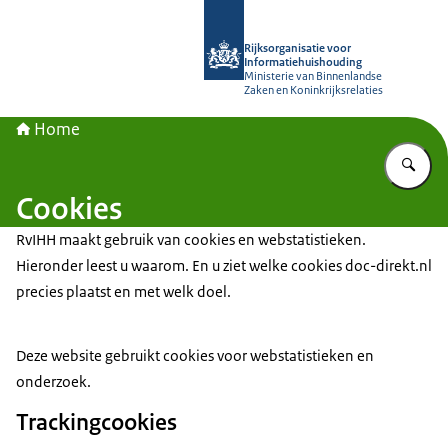
Naar de homepage van Rijksorganisa
Rijksorganisatie voor
Informatiehuishouding
Ministerie van Binnenlandse
Zaken en Koninkrijksrelaties
Home
Vu
Cookies
RvIHH maakt gebruik van cookies en webstatistieken.
Hieronder leest u waarom. En u ziet welke cookies doc-direkt.nl
precies plaatst en met welk doel.
Deze website gebruikt cookies voor webstatistieken en
onderzoek.
Trackingcookies