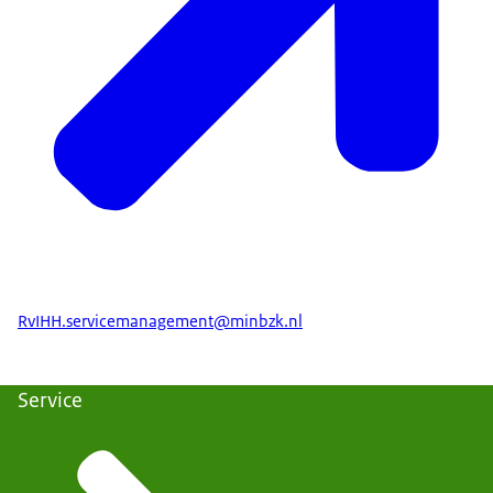
RvIHH.servicemanagement@minbzk.nl
Service