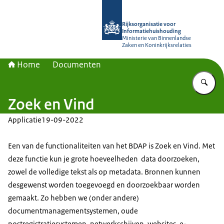
Naar de homepage van Rijksorganisa
Rijksorganisatie voor
Informatiehuishouding
Ministerie van Binnenlandse
Zaken en Koninkrijksrelaties
Home
Documenten
Vu
Zoek en Vind
Applicatie
19-09-2022
Een van de functionaliteiten van het BDAP is Zoek en Vind. Met
deze functie kun je grote hoeveelheden data doorzoeken,
zowel de volledige tekst als op metadata. Bronnen kunnen
desgewenst worden toegevoegd en doorzoekbaar worden
gemaakt. Zo hebben we (onder andere)
documentmanagementsystemen, oude
postregistratiesystemen, netwerkschijven, websites, e-