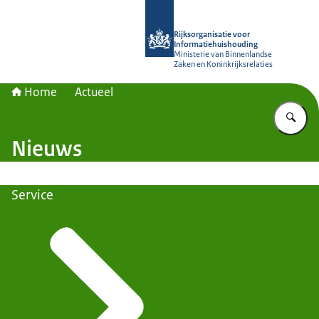
Naar de homepage van Rijksorganisa
Rijksorganisatie voor
Informatiehuishouding
Ministerie van Binnenlandse
Zaken en Koninkrijksrelaties
Home
Actueel
Vu
Nieuws
Service