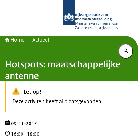
Naar de homepage van Rijksorganisa
Rijksorganisatie voor
Informatiehuishouding
Ministerie van Binnenlandse
Zaken en Koninkrijksrelaties
Home
Actueel
Vu
Hotspots: maatschappelijke
antenne
Let op!
Deze activiteit heeft al plaatsgevonden.
09-11-2017
16:00
-
18:00